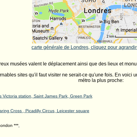
carte générale de Londres, cliquez pour agrandi
eux musées valent le déplacement ainsi que des lieux et monume
rnables sites qu'il faut visiter ne serait-ce qu'une fois. En voici 
métro la plus proche:
s Victoria station, Saint James Park, Green Park
ring Cross , Picadilly Circus, Leicester square
ondon ***,