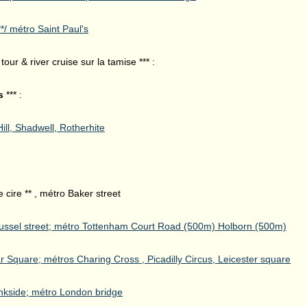
*/ métro Saint Paul's
tour & river cruise sur la tamise *** :
s
*** :
ill, Shadwell, Rotherhite
 cire ** , métro Baker street
Russel street; métro Tottenham Court Road (500m) Holborn (500m)
ar Square; métros Charing Cross , Picadilly Circus, Leicester square
nkside; métro London bridge