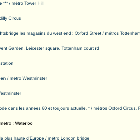
e
*** / métro Tower Hill
dilly Circus
htsbridge
les magasins du west end : Oxford Street / métros Tottenham 
ent Garden, Leicester square, Tottenham court rd
 station
Ben
/ métro Westminster
Westminster
de dans les années 60 et toujours actuelle. * / métros Oxford Circus, P
 métro : Waterloo
 la plus haute d'Europe / métro London bridge