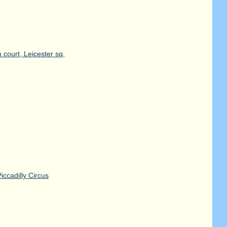
court, Leicester sq,
iccadilly Circus