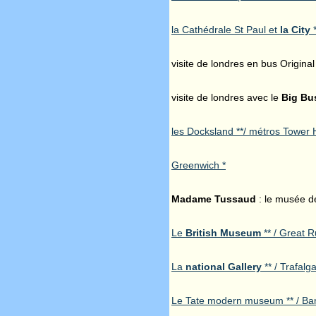
la Cathédrale St Paul et
la City
*
visite de londres en bus Original 
visite de londres avec le
Big Bu
les Docksland **/ métros Tower H
Greenwich *
Madame Tussaud
: le musée de
Le
British Museum
** / Great 
La
national Gallery
** / Trafalg
Le Tate modern museum ** / Ba