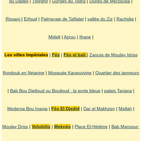
du Dades
|
Tineghir
|
Gorges du Todra
|
Dunes de Merzouga
|
Rissani
|
Erfoud
|
Palmeraie de Tafilalet
|
vallée du Ziz
|
Rachidia
|
Midelt
|
Azrou
|
Ifrane
|
Les villes Impériales
|
Fès
|
Fès el bali
|
Zaouïa de Moulay Idriss
|
fondouk en Nejarine
|
Mosquée Karaouiyine
|
Quartier des tanneurs
|
Bab Bou Djelloud ou Boujloud : la porte bleue
|
palais Tariana
|
Medersa Bou Inania
|
Fès El Djedid
|
Dar el Makhzen
|
Mellah
|
Moulay Driss
|
Volubilis
|
Meknès
|
Place El-Hédime
|
Bab Mansour
;