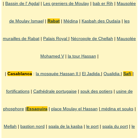
|
Bassin de l' Agdal
|
Les greniers de Moulay
|
bab er Rih
|
Mausolée
de Moulay Ismael
|
Rabat
|
Médina
|
Kasbah des Oudaïa
|
les
murailles de Rabat
|
Palais Royal
|
Nécropole de Chellah
|
Mausolée
Mohamed V
|
la tour Hassan
|
|
Casablanca
:
la mosquée Hassan II
|
El Jadida
|
Oualidia
|
Safi
|
fortifications
|
Cathédrale portugaise
|
souk des potiers
|
usine de
phosphore
|
Essaouira
|
place Moulay el Hassan
|
médina et souks
|
Mellah
|
bastion nord
|
sqala de la kasba
|
le port
|
sqala du port
|
le