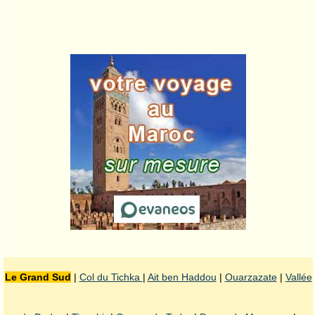
Le Grand Sud
|
Col du Tichka
|
Ait ben Haddou
|
Ouarzazate
|
Vallée