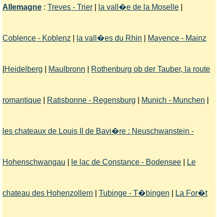
Allemagne
:
Treves - Trier
|
la vall�e de la Moselle
|
Coblence - Koblenz
|
la vall�es du Rhin
|
Mayence - Mainz
|
Heidelberg
|
Maulbronn
|
Rothenburg ob der Tauber, la route
romantique
|
Ratisbonne - Regensburg
|
Munich - Munchen
|
les chateaux de Louis II de Bavi�re : Neuschwanstein -
Hohenschwangau
|
le lac de Constance - Bodensee
|
Le
chateau des Hohenzollern
|
Tubinge - T�bingen
|
La For�t