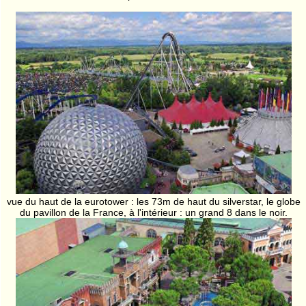
vue du haut de la eurotower : les 73m de haut du silverstar, le globe
du pavillon de la France, à l'intérieur : un grand 8 dans le noir.