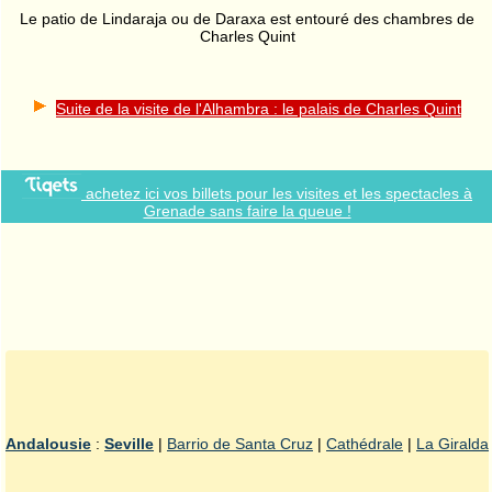
Le patio de Lindaraja ou de Daraxa est entouré des chambres de
Charles Quint
Suite de la visite de l'Alhambra : le palais de Charles Quint
achetez ici vos billets pour les visites et les spectacles à
Grenade sans faire la queue !
Andalousie
:
Seville
|
Barrio de Santa Cruz
|
Cathédrale
|
La Giralda