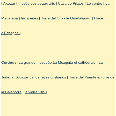
|
Alcazar
|
musée des beaux arts
|
Casa de Pilatos
|
Le centre
|
La
Macarena
|
les arènes
|
Torre del Oro - le Guadalquivir
|
Place
d'Espagne
|
Cordoue
|
La grande mosquée La Mezquita et cathédrale
|
La
Juderia
|
Alcazar de los reyes cristianos
|
Torre del Puente & Torre de
la Calahorra
|
la vieille ville
|