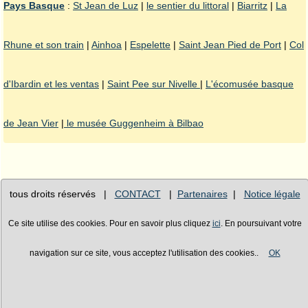
Pays Basque
:
St Jean de Luz
|
le sentier du littoral
|
Biarritz
|
La
Rhune et son train
|
Ainhoa
|
Espelette
|
Saint Jean Pied de Port
|
Col
d'Ibardin et les ventas
|
Saint Pee sur Nivelle
|
L'écomusée basque
de Jean Vier
|
le musée Guggenheim à Bilbao
tous droits réservés |
CONTACT
|
Partenaires
|
Notice légale
Ce site utilise des cookies. Pour en savoir plus cliquez
ici
. En poursuivant votre
navigation sur ce site, vous acceptez l'utilisation des cookies..
OK