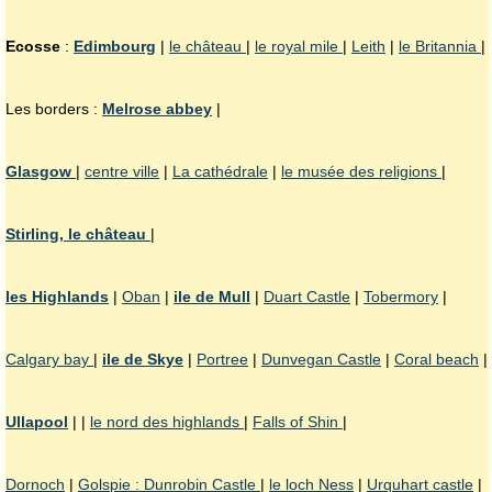
Ecosse
:
Edimbourg
|
le château
|
le royal mile
|
Leith
|
le Britannia
|
Les borders :
Melrose abbey
|
Glasgow
|
centre ville
|
La cathédrale
|
le musée des religions
|
Stirling, le château
|
les Highlands
|
Oban
|
ile de Mull
|
Duart Castle
|
Tobermory
|
Calgary bay
|
ile de Skye
|
Portree
|
Dunvegan Castle
|
Coral beach
|
Ullapool
| |
le nord des highlands
|
Falls of Shin
|
Dornoch
|
Golspie : Dunrobin Castle
|
le loch Ness
|
Urquhart castle
|