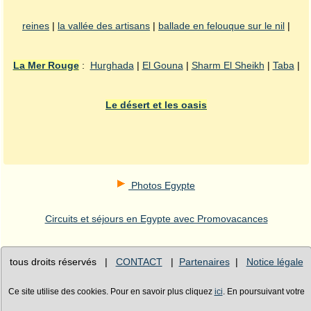
reines
|
la vallée des artisans
|
ballade en felouque sur le nil
|
La Mer Rouge
:
Hurghada
|
El Gouna
|
Sharm El Sheikh
|
Taba
|
Le désert et les oasis
Photos Egypte
Circuits et séjours en Egypte avec Promovacances
tous droits réservés |
CONTACT
|
Partenaires
|
Notice légale
Ce site utilise des cookies. Pour en savoir plus cliquez
ici
. En poursuivant votre