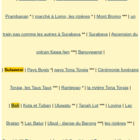
Prambanan
* |
marché à Lomo, les rizières
* |
Mont Bromo
*** |
un
train pas comme les autres à Surabaya
** |
Surabaya
|
Ascension du
volcan Kawa Ijen
***|
Banuywangi
|
|
Sulawesi
|
Pays Bugis
*|
pays Tona Toraja
*** |
Cérémonie funéraire
Toraja, les Taus Taus
*** |
Rantepao
* |
la rivière Tona Toraja
|
|
Bali
|
Kuta et Tuban
|
Uluwatu
** |
Tanah Lot
*** |
Lovina
|
Lac
Bratan
*|
Lac Batur
|
Ubud - danse du Barong
***|
les rizières
*** |