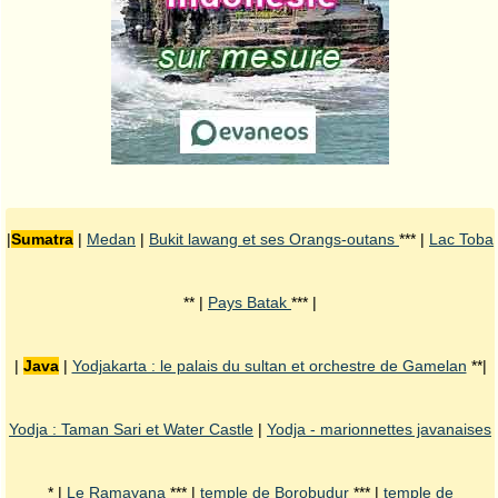
|
Sumatra
|
Medan
|
Bukit lawang et ses Orangs-outans
*** |
Lac Toba
** |
Pays Batak
*** |
|
Java
|
Yodjakarta : le palais du sultan et orchestre de Gamelan
**|
Yodja : Taman Sari et Water Castle
|
Yodja - marionnettes javanaises
* |
Le Ramayana
*** |
temple de Borobudur
*** |
temple de