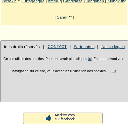
Besakih
**|
Tirtagangga
|
Amed
*|
Candidasa
|
Tenganan
|
Klungkung
|
Sanur
** |
tous droits réservés |
CONTACT
|
Partenaires
|
Notice légale
Ce site utilise des cookies. Pour en savoir plus cliquez
ici
. En poursuivant votre
navigation sur ce site, vous acceptez l'utilisation des cookies..
OK