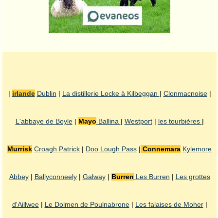
|
irlande
Dublin
|
La distillerie Locke à Kilbeggan
|
Clonmacnoise
|
L'abbaye de Boyle
|
Mayo
Ballina
|
Westport
|
les tourbières
|
Murrisk
Croagh Patrick
|
Doo Lough Pass
|
Connemara
Kylemore
Abbey
|
Ballyconneely
|
Galway
|
Burren
Les Burren
|
Les grottes
d'Aillwee
|
Le Dolmen de Poulnabrone
|
Les falaises de Moher
|