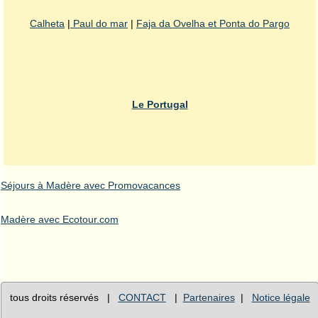
Calheta
|
Paul do mar
|
Faja da Ovelha et Ponta do Pargo
Le Portugal
Séjours à Madère avec Promovacances
Madère avec Ecotour.com
tous droits réservés |
CONTACT
|
Partenaires
|
Notice légale