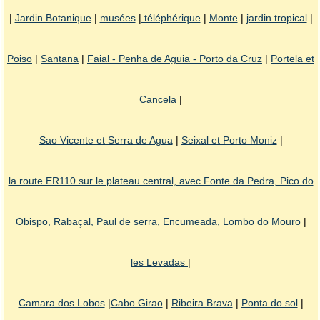
|
Jardin Botanique
|
musées
|
téléphérique
|
Monte
|
jardin tropical
|
Poiso
|
Santana
|
Faial - Penha de Aguia - Porto da Cruz
|
Portela et
Cancela
|
Sao Vicente et Serra de Agua
|
Seixal et Porto Moniz
|
la route ER110 sur le plateau central, avec Fonte da Pedra, Pico do
Obispo, Rabaçal, Paul de serra, Encumeada, Lombo do Mouro
|
les Levadas
|
Camara dos Lobos
|
Cabo Girao
|
Ribeira Brava
|
Ponta do sol
|