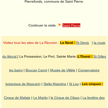
Pierrefonds, commune de Saint Pierre.
Continuer la visite :
Saint Pierre
Visitez tous les sites de La Réunion :
Le Nord :
St Denis
|
la route
du littoral
| La Possession, Le Port, Sainte Marie |
L'Ouest :
St Gilles
les bains
|
Boucan Canot
|
Musée de Villèle
|
Conservatoire
botanique de Mascarin
|
Stella Matutina
|
St Leu
|
Les cirques :
Cirque de Mafate
|
Le Maïdo
|
le Cirque de Cilaos
|
La fenêtre des