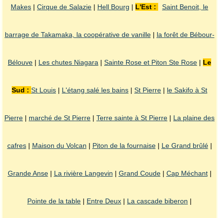
Makes
|
Cirque de Salazie
|
Hell Bourg
|
L'Est :
Saint Benoit, le
barrage de Takamaka, la coopérative de vanille
|
la forêt de Bébour-
Bélouve
|
Les chutes Niagara
|
Sainte Rose et Piton Ste Rose
|
Le
Sud :
St Louis
|
L'étang salé les bains
|
St Pierre
|
le Sakifo à St
Pierre
|
marché de St Pierre
|
Terre sainte à St Pierre
|
La plaine des
cafres
|
Maison du Volcan
|
Piton de la fournaise
|
Le Grand brûlé
|
Grande Anse
|
La rivière Langevin
|
Grand Coude
|
Cap Méchant
|
Pointe de la table
|
Entre Deux
|
La cascade biberon
|