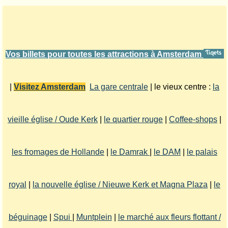
Vos billets pour toutes les attractions à Amsterdam
|
Visitez Amsterdam
La gare centrale
| le vieux centre :
la
vieille église / Oude Kerk
|
le quartier rouge
|
Coffee-shops
|
les fromages de Hollande
|
le Damrak
|
le DAM
|
le palais
royal
|
la nouvelle église / Nieuwe Kerk et Magna Plaza
|
le
béguinage
|
Spui
|
Muntplein
|
le marché aux fleurs flottant /