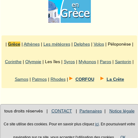
|
Grèce
|
Athènes
|
Les météores
|
Delphes
|
Volos
| Péloponèse |
Corinthe
|
Olympie
| Les îles |
Syros
|
Mykonos
|
Paros
|
Santorin
|
Samos
|
Patmos
|
Rhodes
|
CORFOU
La Crète
tous droits réservés |
CONTACT
|
Partenaires
|
Notice légale
Ce site utilise des cookies. Pour en savoir plus cliquez
ici
. En poursuivant votre
navigation sur ce site, vous acceptez l'utilisation des cookies..
OK