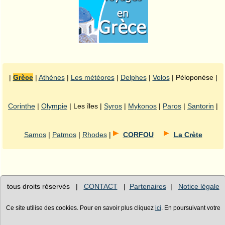
|
Grèce
|
Athènes
|
Les météores
|
Delphes
|
Volos
| Péloponèse |
Corinthe
|
Olympie
| Les îles |
Syros
|
Mykonos
|
Paros
|
Santorin
|
Samos
|
Patmos
|
Rhodes
|
CORFOU
La Crète
tous droits réservés |
CONTACT
|
Partenaires
|
Notice légale
Ce site utilise des cookies. Pour en savoir plus cliquez
ici
. En poursuivant votre