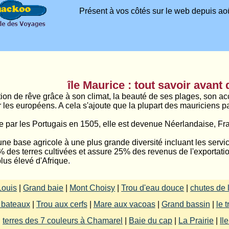
Présent à vos côtés sur le web depuis aoû
île Maurice : tout savoir avant 
ion de rêve grâce à son climat, la beauté de ses plages, son accu
 les européens. A cela s'ajoute que la plupart des mauriciens par
te par les Portugais en 1505, elle est devenue Néerlandaise, F
 base agricole à une plus grande diversité incluant les services
 des terres cultivées et assure 25% des revenus de l'exportatio
lus élevé d'Afrique.
Louis
|
Grand baie
|
Mont Choisy
|
Trou d'eau douce
|
chutes de l
 bateaux
|
Trou aux cerfs
|
Mare aux vacoas
|
Grand bassin
|
le 
|
terres des 7 couleurs à Chamarel
|
Baie du cap
|
La Prairie
|
Il