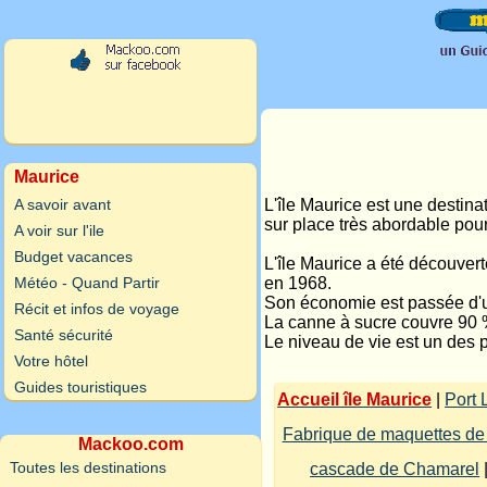
Maurice
A savoir avant
L'île Maurice est une destinat
sur place très abordable pour
A voir sur l'ile
Budget vacances
L'île Maurice a été découver
Météo - Quand Partir
en 1968.
Son économie est passée d'une
Récit et infos de voyage
La canne à sucre couvre 90 %
Santé sécurité
Le niveau de vie est un des p
Votre hôtel
Guides touristiques
Accueil île Maurice
|
Port 
Fabrique de maquettes de
Mackoo.com
Toutes les destinations
cascade de Chamarel