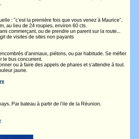
.
tuelle : "c'est la première fois que vous venez à Maurice".
km, au lieu de 24 roupies, environ 60 cts.
 ami commerçant, ou de prendre un parent sur la route...
agit de visites de sites non payants
t encombrés d'animaux, piétons, ou par habitude. Se méfier
er le bus concurrent.
xonner ou à faire des appels de phares et s'attendre à tout.
ouleur jaune.
re
ays. Par bateau à partir de l'ile de la Réunion.
e