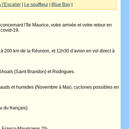
 l'Escalier
|
Le souffleur
|
Blue Bay
|
concernant l'île Maurice, votre arrivée et votre retour en
 covid-19.
à 200 km de la Réunion, et 11h30 d'avion en vol direct à
 Shoals (Saint Brandon) et Rodrigues.
s chauds et humides (Novembre à Mai). cyclones possibles en
su du français).
, Franco-Mauriciens 2%