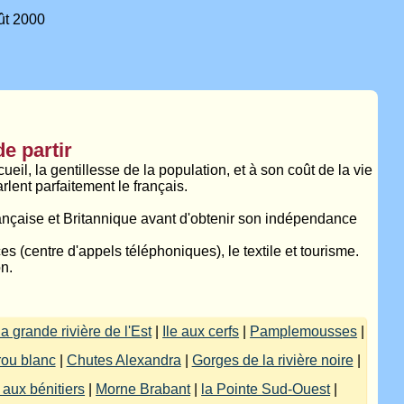
t 2000
de partir
eil, la gentillesse de la population, et à son coût de la vie
lent parfaitement le français.
rançaise et Britannique avant d'obtenir son indépendance
 (centre d'appels téléphoniques), le textile et tourisme.
n.
a grande rivière de l'Est
|
Ile aux cerfs
|
Pamplemousses
|
trou blanc
|
Chutes Alexandra
|
Gorges de la rivière noire
|
e aux bénitiers
|
Morne Brabant
|
la Pointe Sud-Ouest
|