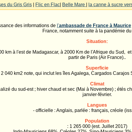
ses du Gris Gris
|
Flic en Flac
|
Belle Mare
|
la canne à sucre vers
ssance des informations de
l'
ambassade de France à Maurice
France, notamment suite à la pandémie du
Situation:
0 km à l'est de Madagascar, à 2000 Km de l'Afrique du Sud, et 
partir de Paris (Air France)..
Superficie
 : 2 040 km2 note, qui inclut les îles Agalega, Cargados Carajos
Climat
ent alizé du sud-est ; hiver chaud et sec (Mai à Novembre) ; été
janvier-février.
Langues
- officielle : Anglais, parlée : français, créole (is
Population
: 1 265 000 (est. Juillet 2017)
Indo-Mauriciens 68%, Créoles 27%, Sino-Mauriciens 3%