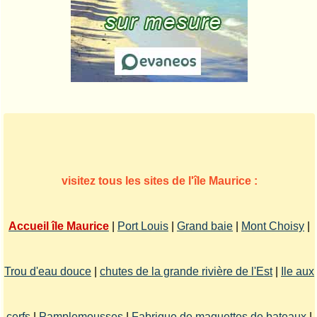
visitez tous les sites de l'île Maurice :
Accueil île Maurice
|
Port Louis
|
Grand baie
|
Mont Choisy
|
Trou d'eau douce
|
chutes de la grande rivière de l'Est
|
Ile aux
cerfs
|
Pamplemousses
|
Fabrique de maquettes de bateaux
|