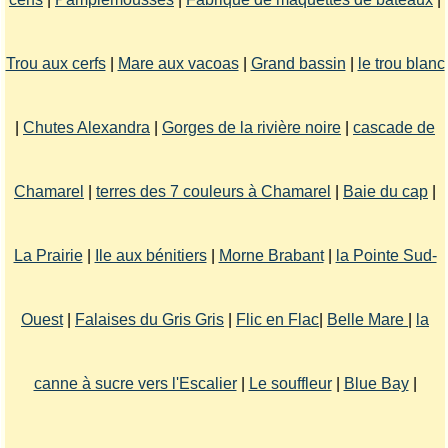
Trou aux cerfs
|
Mare aux vacoas
|
Grand bassin
|
le trou blanc
|
Chutes Alexandra
|
Gorges de la rivière noire
|
cascade de
Chamarel
|
terres des 7 couleurs à Chamarel
|
Baie du cap
|
La Prairie
|
Ile aux bénitiers
|
Morne Brabant
|
la Pointe Sud-
Ouest
|
Falaises du Gris Gris
|
Flic en Flac
|
Belle Mare
|
la
canne à sucre vers l'Escalier
|
Le souffleur
|
Blue Bay
|