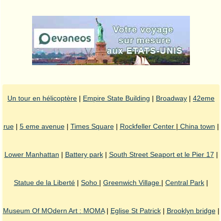
Un tour en hélicoptère
|
Empire State Building
|
Broadway
|
42eme
rue
|
5 eme avenue
|
Times Square
|
Rockfeller Center
|
China town
|
Lower Manhattan
|
Battery park
|
South Street Seaport et le Pier 17
|
Statue de la Liberté
|
Soho
|
Greenwich Village
|
Central Park
|
Museum Of MOdern Art : MOMA
|
Eglise St Patrick
|
Brooklyn bridge
|