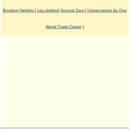
Brooklyn Heights
|
Les cloîtres
|
Ground Zero
|
l'observatoire du One
World Trade Center
|