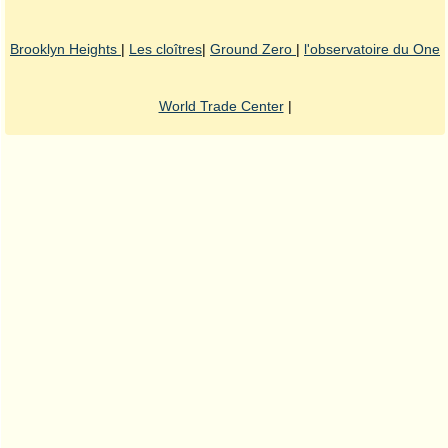
Brooklyn Heights
|
Les cloîtres
|
Ground Zero
|
l'observatoire du One
World Trade Center
|