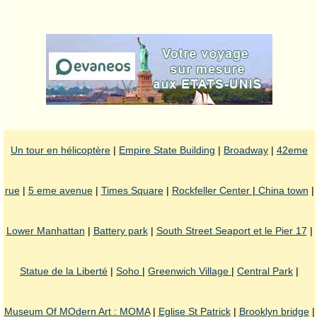
Un tour en hélicoptère
|
Empire State Building
|
Broadway
|
42eme
rue
|
5 eme avenue
|
Times Square
|
Rockfeller Center
|
China town
|
Lower Manhattan
|
Battery park
|
South Street Seaport et le Pier 17
|
Statue de la Liberté
|
Soho
|
Greenwich Village
|
Central Park
|
Museum Of MOdern Art : MOMA
|
Eglise St Patrick
|
Brooklyn bridge
|