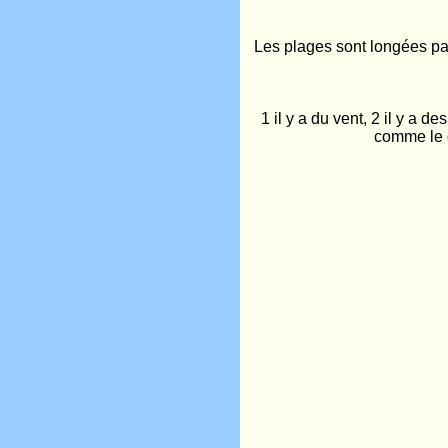
Les plages sont longées par
1 il y a du vent, 2 il y a d
comme le g