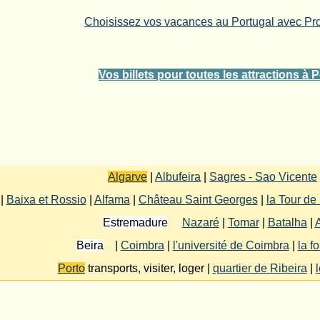
Choisissez vos vacances au Portugal avec P
Vos billets pour toutes les attractions à 
Algarve
|
Albufeira
|
Sagres - Sao Vicente
 |
Baixa et Rossio
|
Alfama
|
Château Saint Georges
|
la Tour de
Estremadure
Nazaré
|
Tomar
|
Batalha
|
Beira
|
Coimbra
|
l'université de Coimbra
|
la f
Porto
transports, visiter, loger |
quartier de Ribeira
|