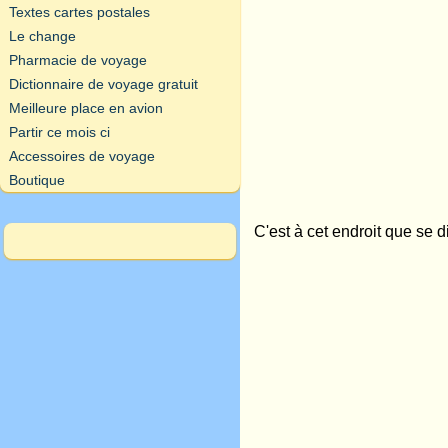
Textes cartes postales
Le change
Pharmacie de voyage
Dictionnaire de voyage gratuit
Meilleure place en avion
Partir ce mois ci
Accessoires de voyage
Boutique
C'est à cet endroit que se 