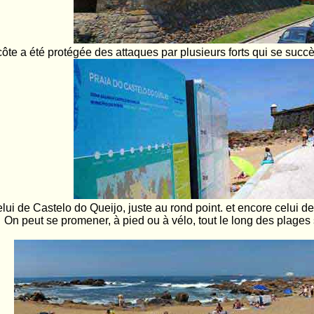
côte a été protégée des attaques par plusieurs forts qui se succ
elui de Castelo do Queijo, juste au rond point. et encore celu
On peut se promener, à pied ou à vélo, tout le long des plages 