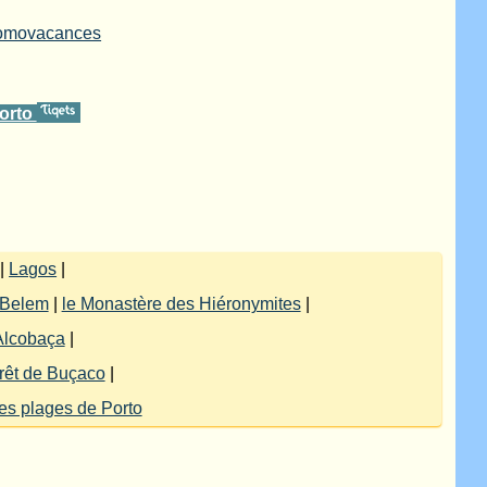
romovacances
Porto
|
Lagos
|
 Belem
|
le Monastère des Hiéronymites
|
Alcobaça
|
orêt de Buçaco
|
les plages de Porto