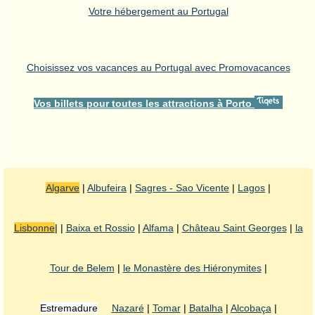
Votre hébergement au Portugal
Choisissez vos vacances au Portugal avec Promovacances
Vos billets pour toutes les attractions à Porto
Algarve
|
Albufeira
|
Sagres - Sao Vicente
|
Lagos
|
Lisbonne
| |
Baixa et Rossio
|
Alfama
|
Château Saint Georges
|
la
Tour de Belem
|
le Monastère des Hiéronymites
|
Estremadure
Nazaré
|
Tomar
|
Batalha
|
Alcobaça
|