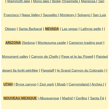
|
Mammoth lake
|
Mono lake
|
Bodie
|
Yosemete
|
Mariposa
|
San
Francisco
|
Napa Valley
|
Sausalito
|
Monterey
|
Solvang
|
San Luis
Obispo
|
Santa Barbara
| |
NEVADA
|
Las vegas
|
Lathrop wells
| |
ARIZONA
|
Sedona
|
Montezuma castle
|
Cameron trading post
|
Monument valley
|
Canyon de Chelly
|
Page et le lac Powell
|
Painted
desert
|
la forêt pétrifiée
|
Flagstaff
|
le Grand Canyon du Colorado
| |
UTAH
|
Bryce canyon
|
Zion park
|
Moab
|
Canyonsland
|
Arches
| |
NOUVEAU MEXIQUE
|
Albuquerque
|
Madrid
|
Cerillos
|
Santa Fé
|