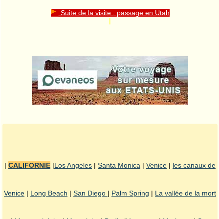
Suite de la visite : passage en Utah
|
|
CALIFORNIE
|
Los Angeles
|
Santa Monica
|
Venice
|
les canaux de
Venice
|
Long Beach
|
San Diego
|
Palm Spring
|
La vallée de la mort