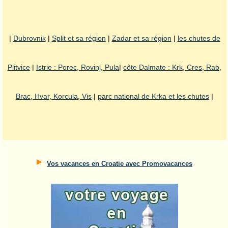
|
Dubrovnik
|
Split et sa région
|
Zadar et sa région
|
les chutes de
Plitvice
|
Istrie : Porec, Rovinj, Pula
|
côte Dalmate : Krk, Cres, Rab,
Brac, Hvar, Korcula, Vis
|
parc national de Krka et les chutes
|
Vos vacances en Croatie avec Promovacances