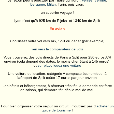
Le retour peut s'effectuer par l'Italie du Nord :
Venise
,
Vérone
,
Bergame
,
Milan
, Turin, puis Lyon.
un superbe voyage !
Lyon n'est qu'à 925 km de Rijeka. et 1340 km de Split.
En avion
Choisissez votre vol vers Krk, Split ou Zadar (par exemple)
lien vers le comparateur de vols
Vous trouverez des vols directs de Paris à Split pour 250 euros A/R
environ (cela dépend des dates, le moins cher étant à 145 euros).
et
sur place louez une voiture
Une voiture de location, catégorie A compacte économique, à
l'aéroport de Split coûte 17 euros par jour environ.
Les hôtels et hébergement, à réserver très tôt, la demande est forte
en saison, qui démarre tôt, dès le moi de mai.
Pour bien organiser votre séjour ou circuit : n'oubliez pas d'
acheter un
guide de tourisme
!