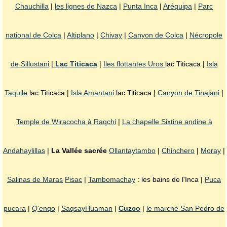
Chauchilla
|
les lignes de Nazca
|
Punta Inca
|
Aréquipa
|
Parc
national de Colca
|
Altiplano
|
Chivay
|
Canyon de Colca
|
Nécropole
de Sillustani
|
Lac Titicaca
|
Iles flottantes Uros
lac Titicaca |
Isla
Taquile
lac Titicaca |
Isla Amantani
lac Titicaca |
Canyon de Tinajani
|
Temple de Wiracocha à Raqchi
|
La chapelle Sixtine andine à
Andahaylillas
|
La Vallée sacrée
Ollantaytambo
|
Chinchero
|
Moray
|
Salinas de Maras
Pisac
|
Tambomachay
: les bains de l'Inca |
Puca
pucara
|
Q'enqo
|
SaqsayHuaman
|
Cuzco
|
le marché San Pedro de