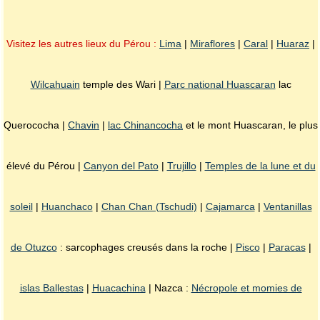
Visitez les autres lieux du Pérou :
Lima
|
Miraflores
|
Caral
|
Huaraz
|
Wilcahuain
temple des Wari |
Parc national Huascaran
lac
Querococha |
Chavin
|
lac Chinancocha
et le mont Huascaran, le plus
élevé du Pérou |
Canyon del Pato
|
Trujillo
|
Temples de la lune et du
soleil
|
Huanchaco
|
Chan Chan (Tschudi)
|
Cajamarca
|
Ventanillas
de Otuzco
: sarcophages creusés dans la roche |
Pisco
|
Paracas
|
islas Ballestas
|
Huacachina
| Nazca :
Nécropole et momies de