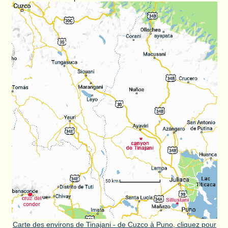
Carte des environs de Tinajani - de Cuzco à Puno, cliquez pour