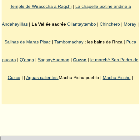
Temple de Wiracocha à Raqchi
|
La chapelle Sixtine andine à
Andahaylillas
|
La Vallée sacrée
Ollantaytambo
|
Chinchero
|
Moray
|
Salinas de Maras
Pisac
|
Tambomachay
: les bains de l'Inca |
Puca
pucara
|
Q'enqo
|
SaqsayHuaman
|
Cuzco
|
le marché San Pedro de
Cuzco
| |
Aguas calientes
Machu Pichu pueblo |
Machu Picchu
|