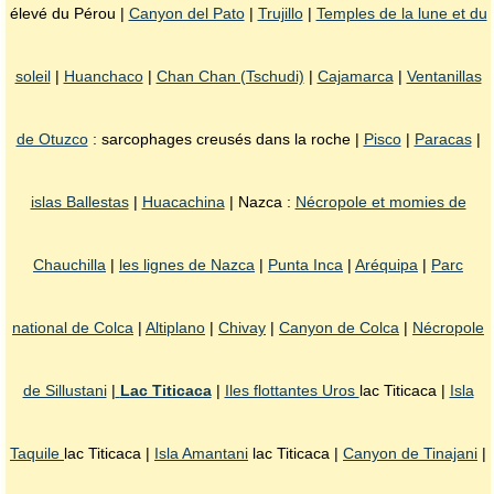
élevé du Pérou |
Canyon del Pato
|
Trujillo
|
Temples de la lune et du
soleil
|
Huanchaco
|
Chan Chan (Tschudi)
|
Cajamarca
|
Ventanillas
de Otuzco
: sarcophages creusés dans la roche |
Pisco
|
Paracas
|
islas Ballestas
|
Huacachina
| Nazca :
Nécropole et momies de
Chauchilla
|
les lignes de Nazca
|
Punta Inca
|
Aréquipa
|
Parc
national de Colca
|
Altiplano
|
Chivay
|
Canyon de Colca
|
Nécropole
de Sillustani
|
Lac Titicaca
|
Iles flottantes Uros
lac Titicaca |
Isla
Taquile
lac Titicaca |
Isla Amantani
lac Titicaca |
Canyon de Tinajani
|