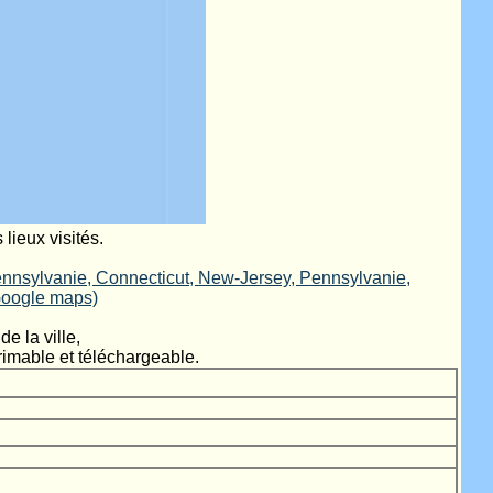
 lieux visités.
ennsylvanie, Connecticut, New-Jersey, Pennsylvanie,
Google maps)
e la ville,
rimable et téléchargeable.