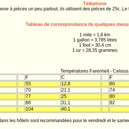
Téléphone
phone à pièces un peu partout, ils utilisent des pièces de 25c. Le 
Tableau de correspondance de quelques mesur
1 mile = 1,6 km
1 gallon = 3,785 litres
1 foot = 30,4 cm
1 oz = 28,35 grammes
Températures Farenheit - Celsius
F
C
F
55
12.8
60
70
21.1
74
77
25
80
88
31.1
92
104
40.1
dans les hôtels sont recommandées pour le vendredi et le samed