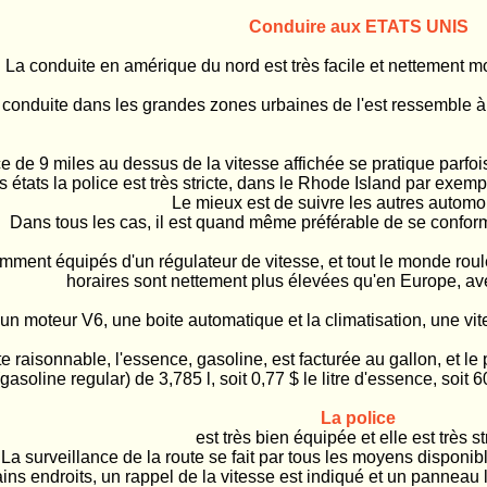
Conduire aux ETATS UNIS
La conduite en amérique du nord est très facile et nettement m
a conduite dans les grandes zones urbaines de l'est ressemble à 
e de 9 miles au dessus de la vitesse affichée se pratique parfois,
 états la police est très stricte, dans le Rhode Island par exemp
Le mieux est de suivre les autres automob
Dans tous les cas, il est quand même préférable de se conform
mment équipés d'un régulateur de vitesse, et tout le monde rou
horaires sont nettement plus élevées qu'en Europe, ave
un moteur V6, une boite automatique et la climatisation, une vi
e raisonnable, l'essence, gasoline, est facturée au gallon, et le p
gasoline regular) de 3,785 l, soit 0,77 $ le litre d'essence, soit 
La police
est très bien équipée et elle est très str
La surveillance de la route se fait par tous les moyens disponible
ns endroits, un rappel de la vitesse est indiqué et un panneau 