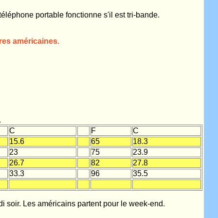
téléphone portable fonctionne s'il est tri-bande.
es américaines.
.
C
F
C
15.6
65
18.3
23
75
23.9
26.7
82
27.8
33.3
96
35.5
i soir. Les américains partent pour le week-end.