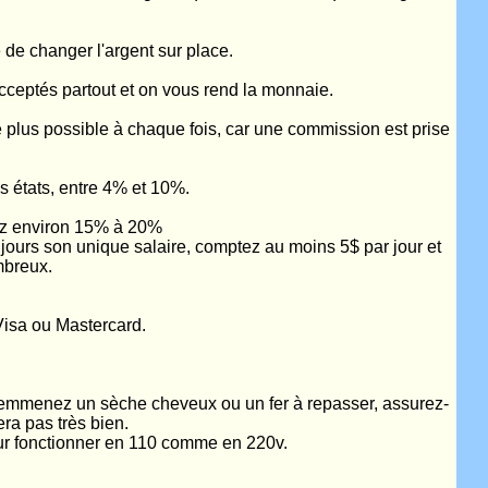
é de changer l'argent sur place.
cceptés partout et on vous rend la monnaie.
le plus possible à chaque fois, car une commission est prise
es états, entre 4% et 10%.
tez environ 15% à 20%
oujours son unique salaire, comptez au moins 5$ par jour et
mbreux.
 Visa ou Mastercard.
us emmenez un sèche cheveux ou un fer à repasser, assurez-
era pas très bien.
our fonctionner en 110 comme en 220v.