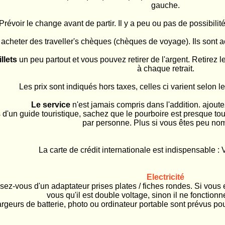
gauche.
Prévoir le change avant de partir. Il y a peu ou pas de possibilit
cheter des traveller's chèques (chèques de voyage). Ils sont a
llets
un peu partout et vous pouvez retirer de l'argent. Retirez 
à chaque retrait.
Les prix sont indiqués hors taxes, celles ci varient selon l
Le service
n'est jamais compris dans l'addition. ajou
es d'un guide touristique, sachez que le pourboire est presque t
par personne. Plus si vous êtes peu no
La carte de crédit internationale est indispensable :
Electricité
issez-vous d'un adaptateur prises plates / fiches rondes. Si vo
vous qu'il est double voltage, sinon il ne fonctionn
rgeurs de batterie, photo ou ordinateur portable sont prévus p