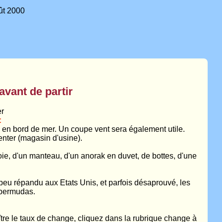
t 2000
avant de partir
er
:
 en bord de mer. Un coupe vent sera également utile.
enter (magasin d'usine).
oie, d'un manteau, d'un anorak en duvet, de bottes, d'une
s peu répandu aux Etats Unis, et parfois désaprouvé, les
 bermudas.
aître le taux de change, cliquez dans la rubrique change à