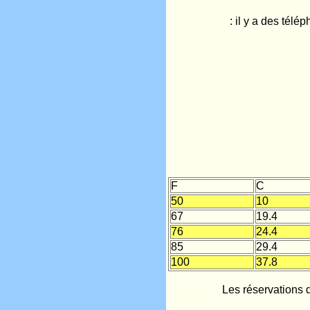
: il y a des télé
F
C
50
10
67
19.4
76
24.4
85
29.4
100
37.8
Les réservations 