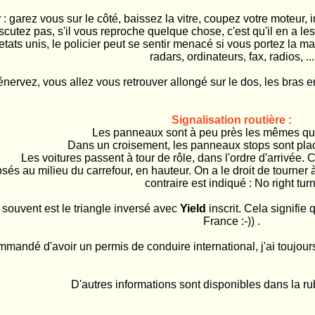
r
: garez vous sur le côté, baissez la vitre, coupez votre moteur, 
scutez pas, s'il vous reproche quelque chose, c'est qu'il en a le
etats unis, le policier peut se sentir menacé si vous portez la ma
radars, ordinateurs, fax, radios, ...
nervez, vous allez vous retrouver allongé sur le dos, les bras 
Signalisation routière :
Les panneaux sont à peu près les mêmes qu
Dans un croisement, les panneaux stops sont plac
Les voitures passent à tour de rôle, dans l'ordre d'arrivée.
osés au milieu du carrefour, en hauteur. On a le droit de tourner 
contraire est indiqué : No right turn
ouvent est le triangle inversé avec
Yield
inscrit. Cela signifie q
France :-)) .
ommandé d'avoir un permis de conduire international, j'ai toujour
D'autres informations sont disponibles dans la ru