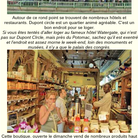
Autour de ce rond point se trouvent de nombreux hôtels et
restaurants. Dupont circle est un quartier animé agréable. C'est un
bon endroit pour se loger.
Si vous êtes tentés d'aller loger au fameux hôtel Watergate, qui n'est
pas sur Dupont CIrcle, mais près du Potomac, sachez qu'il est exentré
et l'endroit est assez morne le week-end, loin des monuments et
musées, il n'y a que le palais des congrès.
Cette boutique, ouverte le dimanche vend de nombreux produits haut