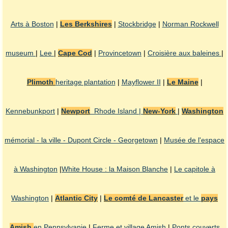
Arts à Boston
|
Les Berkshires
|
Stockbridge
|
Norman Rockwell
museum
|
Lee
|
Cape Cod
|
Provincetown
|
Croisière aux baleines
|
Plimoth
heritage plantation
|
Mayflower II
|
Le Maine
|
Kennebunkport
|
Newport
Rhode Island |
New-York
|
Washington
mémorial - la ville - Dupont Circle - Georgetown
|
Musée de l'espace
à Washington
|
White House : la Maison Blanche
|
Le capitole à
Washington
|
Atlantic City
|
Le comté de Lancaster
et le
pays
Amish
en Pennsylvanie
|
Ferme et village Amish
|
Ponts couverts