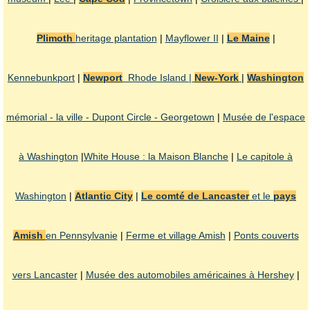
Plimoth
heritage plantation
|
Mayflower II
|
Le Maine
|
Kennebunkport
|
Newport
Rhode Island |
New-York
|
Washington
mémorial - la ville - Dupont Circle - Georgetown
|
Musée de l'espace
à Washington
|
White House : la Maison Blanche
|
Le capitole à
Washington
|
Atlantic City
|
Le comté de Lancaster
et le
pays
Amish
en Pennsylvanie
|
Ferme et village Amish
|
Ponts couverts
vers Lancaster
|
Musée des automobiles américaines à Hershey
|