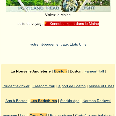
Visitez le Maine.
suite du voyage
Kennebunkport dans le Maine
votre hébergement aux Etats Unis
La Nouvelle Angleterre
|
Boston
| Boston :
Faneuil Hall
|
Prudential-tower
|
Freedom trail
|
le port de Boston
|
Musée of Fines
Arts à Boston
|
Les Berkshires
|
Stockbridge
|
Norman Rockwell
museum
|
Lee
|
Cape Cod
|
Provincetown
|
Croisière aux baleines
|