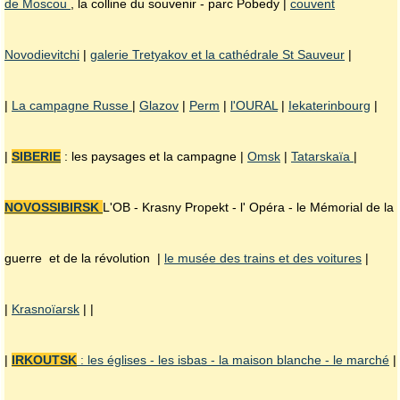
de Moscou
, la colline du souvenir - parc Pobedy |
couvent
Novodievitchi
|
galerie Tretyakov et la cathédrale St Sauveur
|
|
La campagne Russe
|
Glazov
|
Perm
|
l'OURAL
|
Iekaterinbourg
|
|
SIBERIE
: les paysages et la campagne |
Omsk
|
Tatarskaïa
|
NOVOSSIBIRSK
L'OB - Krasny Propekt - l' Opéra - le Mémorial de la
guerre et de la révolution |
le musée des trains et des voitures
|
|
Krasnoïarsk
| |
|
IRKOUTSK
: les églises - les isbas - la maison blanche - le marché
|