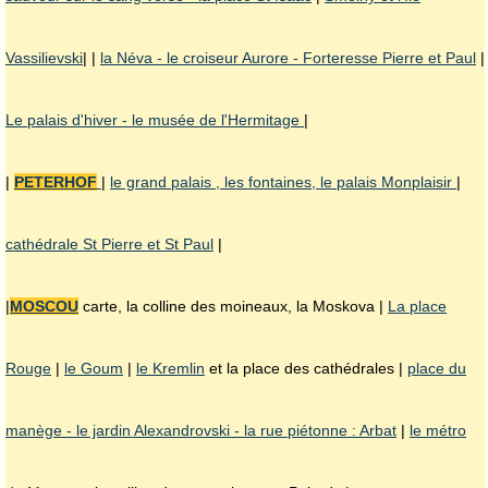
Vassilievski
| |
la Néva - le croiseur Aurore - Forteresse Pierre et Paul
|
Le palais d'hiver - le musée de l'Hermitage
|
|
PETERHOF
|
le grand palais , les fontaines, le palais Monplaisir
|
cathédrale St Pierre et St Paul
|
|
MOSCOU
carte, la colline des moineaux, la Moskova |
La place
Rouge
|
le Goum
|
le Kremlin
et la place des cathédrales |
place du
manège - le jardin Alexandrovski - la rue piétonne : Arbat
|
le métro