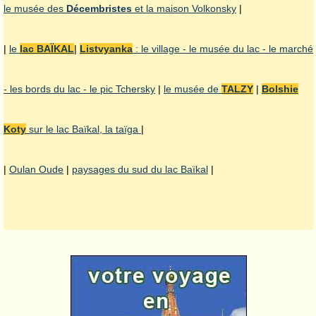
le musée des
Décembristes
et la maison Volkonsky
|
|
le
lac BAÏKAL
|
Listvyanka
: le village - le musée du lac - le marché
- les bords du lac - le pic Tchersky
|
le musée de
TALZY
|
Bolshie
Koty
sur le lac Baïkal, la taïga
|
|
Oulan Oude
|
paysages du sud du lac Baïkal
|