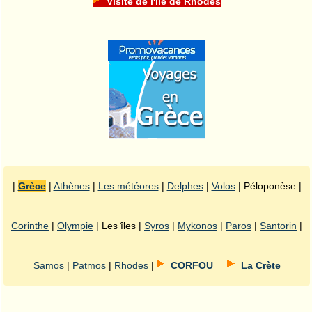
Visite de l'île de Rhodes
|
Grèce
|
Athènes
|
Les météores
|
Delphes
|
Volos
| Péloponèse |
Corinthe
|
Olympie
| Les îles |
Syros
|
Mykonos
|
Paros
|
Santorin
|
Samos
|
Patmos
|
Rhodes
|
CORFOU
La Crète