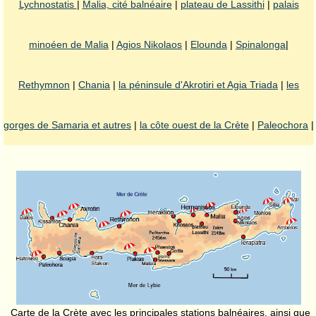
Lychnostatis
|
Malia, cité balnéaire
|
plateau de Lassithi
|
palais
minoéen de Malia
|
Agios Nikolaos
|
Elounda
|
Spinalonga
|
Rethymnon
|
Chania
|
la péninsule d'Akrotiri et Agia Triada
|
les
gorges de Samaria et autres
|
la côte ouest de la Crète
|
Paleochora
|
Carte de la Crète avec les principales stations balnéaires, ainsi que