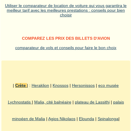
Utiliser le comparateur de location de voiture qui vous garantira le
meilleur tarif avec les meilleures prestations : conseils pour bien
choisir
COMPAREZ LES PRIX DES BILLETS D'AVION
comparateur de vols et conseils pour faire le bon choix
|
Crète
| :
Heraklion
|
Knossos
|
Hersonissos
|
eco musée
Lychnostatis
|
Malia, cité balnéaire
|
plateau de Lassithi
|
palais
minoéen de Malia
|
Agios Nikolaos
|
Elounda
|
Spinalonga
|