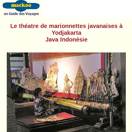
Le théatre de marionnettes javanaises à
Yodjakarta
Java Indonésie