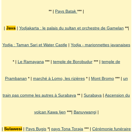
** |
Pays Batak
*** |
|
Java
|
Yodjakarta : le palais du sultan et orchestre de Gamelan
**|
Yodja : Taman Sari et Water Castle
|
Yodja - marionnettes javanaises
* |
Le Ramayana
*** |
temple de Borobudur
*** |
temple de
Prambanan
* |
marché à Lomo, les rizières
* |
Mont Bromo
*** |
un
train pas comme les autres à Surabaya
** |
Surabaya
|
Ascension du
volcan Kawa Ijen
***|
Banuywangi
|
|
Sulawesi
|
Pays Bugis
*|
pays Tona Toraja
*** |
Cérémonie funéraire