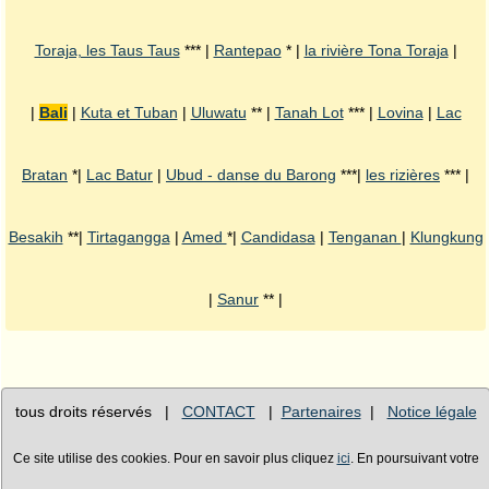
Toraja, les Taus Taus
*** |
Rantepao
* |
la rivière Tona Toraja
|
|
Bali
|
Kuta et Tuban
|
Uluwatu
** |
Tanah Lot
*** |
Lovina
|
Lac
Bratan
*|
Lac Batur
|
Ubud - danse du Barong
***|
les rizières
*** |
Besakih
**|
Tirtagangga
|
Amed
*|
Candidasa
|
Tenganan
|
Klungkung
|
Sanur
** |
tous droits réservés |
CONTACT
|
Partenaires
|
Notice légale
Ce site utilise des cookies. Pour en savoir plus cliquez
ici
. En poursuivant votre