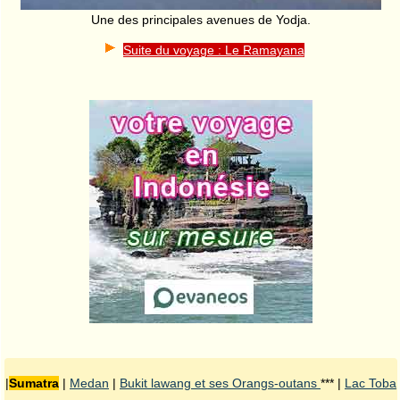
Une des principales avenues de Yodja.
Suite du voyage : Le Ramayana
|
Sumatra
|
Medan
|
Bukit lawang et ses Orangs-outans
*** |
Lac Toba