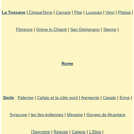
La Toscane
|
CinqueTerre
|
Carrare
|
Pise
|
Lucques
|
Vinci
|
Pistoia
|
Florence
|
Grève in Chianti
|
San Gimignano
|
Sienne
|
Rome
Sicile
:
Palerme
|
Cefalu et la côte nord
|
Agrigente
|
Casale
|
Enna
|
Syracuse
|
les îles éoliennes
|
Messine
|
Gorges de Alcantara
|
Taormine
|
Raguse
|
Catane
|
L'Etna
|