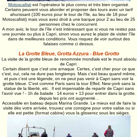
Motoscafisti
est l'opérateur le plus connu et très bien organisé.
Certains peuvent vous aborder et proposer des tours avec un tarif
ahurissant (100 euros pour le tour de l'île, au lieu de 18 pour
Motoscafisti) mais vous avez droit à une barque pour 2 au lieu de 25
personnes chez le concurrent.
A mon avis; le tour de l'île n'est intéressant que si vous ne restez pas
une journée ou plus à Capri, sinon vous aurez le plaisir de visiter l'île
dans de meilleures conditions. Vous risquez de voir surtout des
falaises comme ci dessus.
La Grotte Bleue, Grotta Azzura - Blue Grotto
La visite de la grotte bleue de renommée mondiale est le must absolu
de Capri.
Certain disent que c'est une arnaque. Certes, c'est cher pour ce que
c'est, oui, cela ne dure pas longtemps. Mais c'est beau quand même,
et puis c'est une légende, on ne peut pas venir à Capri sans voir la
grotte bleue. C'est comme Paris sans la tour Effeil, New-york sans la
statue de la liberté, etc.. Il est impensable de repartir de Capri sans
l'avoir vue ! - 1h de balade : 14 euros + 13 pour entrer dans la grotte.
depuis les prix ont augmenté...
Accessible en bateau depuis Marina Grande. Le mieux est de faire la
visite dès votre arrivée, trouvez une consigne pour votre valise ou si
elle est petite (format cabine) vous la glisserez sous les sièges.