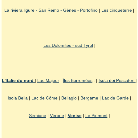
La riviera ligure - San Remo - Gênes - Portofino
|
Les cinqueterre
|
Les Dolomites - sud Tyrol
|
L'Italie du nord
|
Lac Majeur
|
Îles Borromées
: |
Isola dei Pescatori
|
Isola Bella
|
Lac de Côme
|
Bellagio
|
Bergame
|
Lac de Garde
|
Sirmione
|
Vérone
|
Venise
|
Le Piemont
|