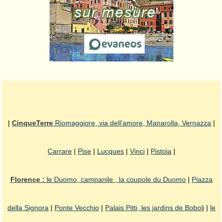
|
CinqueTerre
Riomaggiore, via dell'amore, Manarolla, Vernazza
|
Carrare
|
Pise
|
Lucques
|
Vinci
|
Pistoia
|
Florence :
le Duomo, campanile , la coupole du Duomo
|
Piazza
della Signora
|
Ponte Vecchio
|
Palais Pitti, les jardins de Boboli
|
le